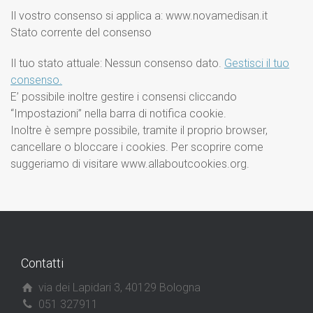
Il vostro consenso si applica a: www.novamedisan.it
Stato corrente del consenso
Il tuo stato attuale: Nessun consenso dato.
Gestisci il tuo
consenso.
E’ possibile inoltre gestire i consensi cliccando
“Impostazioni” nella barra di notifica cookie.
Inoltre è sempre possibile, tramite il proprio browser,
cancellare o bloccare i cookies. Per scoprire come
suggeriamo di visitare www.allaboutcookies.org.
Contatti
via dei Lapidari 3, 40129 Bologna
051 327911