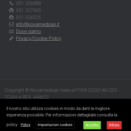
051 326888
051 327905
051 326325
info@novamedisan.it
Dove siamo
Privacy/Cookie Policy
Copyright © Novamedisan Italia srl P.IVA 02501461202 -
CCIAA e REA: 444632
X
Il nostro sito utilizza cookies in modo da darti la migliore
esperienza possibile. Per informazioni dettagliate consulta la
policy
Policy
Impostazioni cookies
Accetta
Rifiuta