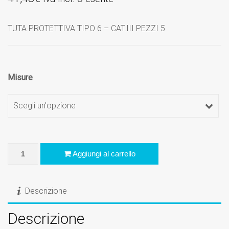
TUTA PROTETTIVA TIPO 6 – CAT.III PEZZI 5
Misure
Scegli un'opzione
TUTA PROTETTIVA TIPO 6 - CAT.III MISURA L PEZZI 5 quantit
Aggiungi al carrello
Descrizione
Descrizione