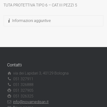
TUTA PROTETTIVA TIPO 6 – CAT.III PEZZI 5
Informazioni aggiuntive
Contatti
via dei Lapidari 3, 40129 Bologna
051 327911
051 326888
051 327905
051 326325
info@novamedisan.it