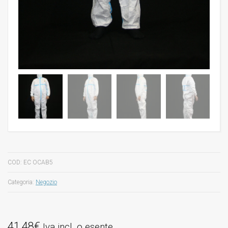
COD:
EC OCAB5
Categoria:
Negozio
41,48
€
Iva incl. o esente